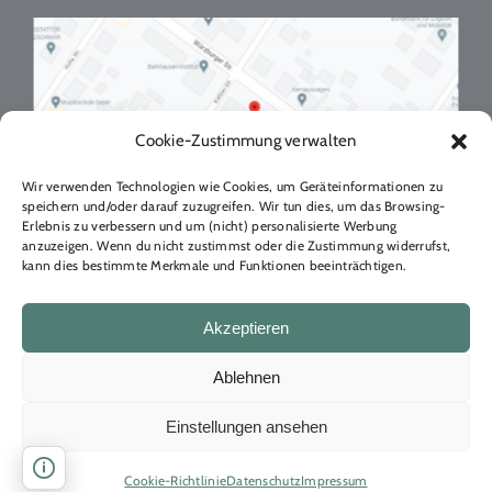
Cookie-Zustimmung verwalten
Wir verwenden Technologien wie Cookies, um Geräteinformationen zu
speichern und/oder darauf zuzugreifen. Wir tun dies, um das Browsing-
Erlebnis zu verbessern und um (nicht) personalisierte Werbung
anzuzeigen. Wenn du nicht zustimmst oder die Zustimmung widerrufst,
kann dies bestimmte Merkmale und Funktionen beeinträchtigen.
Akzeptieren
Ablehnen
Einstellungen ansehen
Copyright 2024
Naturheilpraxis Magdalena Horschig Dresden
|
Über mich
|
AGB
|
Datenschutz
|
Impressum
|
Disclaimer /
Haftungsausschluss
|
Cookie-Richtlinie (EU)
|
Sitemap
Cookie-Richtlinie
Datenschutz
Impressum