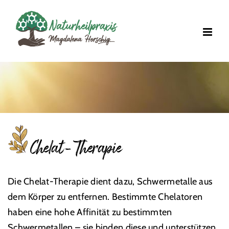
Zum
Inhalt
springen
Chelat-Therapie
Die Chelat-Therapie dient dazu, Schwermetalle aus
dem Körper zu entfernen. Bestimmte Chelatoren
haben eine hohe Affinität zu bestimmten
Schwermetallen – sie binden diese und unterstützen