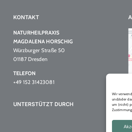
KONTAKT
A
NATURHEILPRAXIS
MAGDALENA HORSCHIG
Würzburger Straße 50
01187 Dresden
TELEFON
+49 152 31423081
Wir verwend
und/oder dar
UNTERSTÜTZT DURCH
um (nicht) 
Zustimmung 
Akz