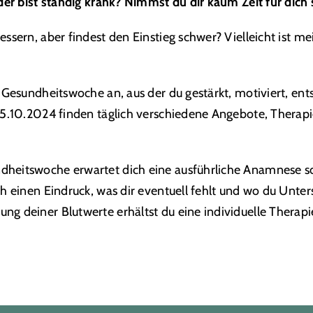
der bist ständig krank?
Nimmst du dir kaum Zeit für dich 
essern, aber findest den Einstieg schwer? Vielleicht ist
e Gesundheitswoche an, aus der du gestärkt, motiviert, e
25.10.2024 finden täglich verschiedene Angebote, Therapi
heitswoche erwartet dich eine ausführliche Anamnese so
h einen Eindruck, was dir eventuell fehlt und wo du Unter
g deiner Blutwerte erhältst du eine individuelle Therap